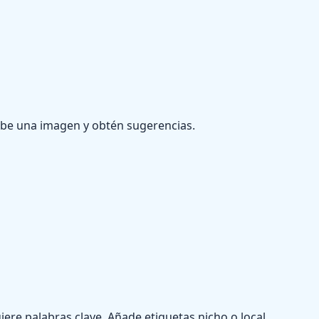
ube una imagen y obtén sugerencias.
ere palabras clave. Añade etiquetas nicho o local.