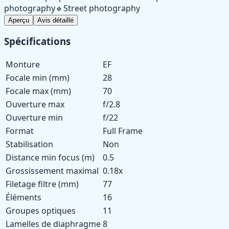
photography
🔹
Street photography
Aperçu
Avis détaillé
Spécifications
Monture
EF
Focale min (mm)
28
Focale max (mm)
70
Ouverture max
f/2.8
Ouverture min
f/22
Format
Full Frame
Stabilisation
Non
Distance min focus (m)
0.5
Grossissement maximal
0.18x
Filetage filtre (mm)
77
Éléments
16
Groupes optiques
11
Lamelles de diaphragme
8