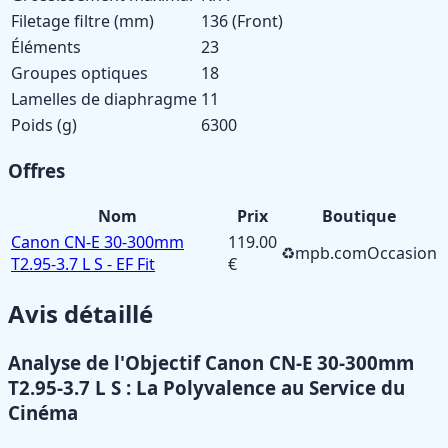
Filetage filtre (mm)
136 (Front)
Éléments
23
Groupes optiques
18
Lamelles de diaphragme
11
Poids (g)
6300
Offres
Nom
Prix
Boutique
Canon CN-E 30-300mm
119.00
♻️
mpb.com
Occasion
T2.95-3.7 L S - EF Fit
€
Avis détaillé
Analyse de l'Objectif Canon CN-E 30-300mm
T2.95-3.7 L S : La Polyvalence au Service du
Cinéma