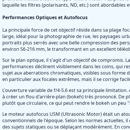
laquelle les filtres (polarisants, ND, etc.) sont abordables et
Performances Optiques et Autofocus
La principale force de cet objectif réside dans sa plage 
large, idéal pour la photographie de rue, les paysages urba
portraits plus serrés avec une belle compression des persp
environ 56-216 mm, le transformant en un excellent téléob
Sur le plan optique, il s'agit d'un objectif de compromis. 
performances déclinent visiblement dans les coins, qui 
sujet aux aberrations chromatiques, visibles sous forme d
en particulier aux focales extrêmes, mais il se corrige fac
L'ouverture variable de f/4-5.6 est sa principale limitatio
à créer un flou d'arrière-plan (bokeh) très prononcé. De
plutôt que circulaire, ce qui peut rendre le bokeh un peu 
Le moteur autofocus USM (Ultrasonic Motor) était un atout
conventionnels de l'époque. Selon les normes actuelles, i
des sujets statiques ou se déplaçant modérément. En condit