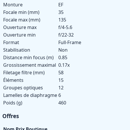
Monture
EF
Focale min (mm)
35
Focale max (mm)
135
Ouverture max
f/4-5.6
Ouverture min
f/22-32
Format
Full-Frame
Stabilisation
Non
Distance min focus (m)
0.85
Grossissement maximal
0.17x
Filetage filtre (mm)
58
Éléments
15
Groupes optiques
12
Lamelles de diaphragme
6
Poids (g)
460
Offres
Nom
Prix
Boutique