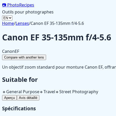
📷
PhotoRecipes
Outils pour photographes
Home
/
Lenses
/
Canon EF 35-135mm f/4-5.6
Canon EF 35-135mm f/4-5.6
Canon
EF
Compare with another lens
Un objectif zoom standard pour monture Canon EF, offrant
Suitable for
🔹
General Purpose
🔹
Travel
🔹
Street Photography
Aperçu
Avis détaillé
Spécifications