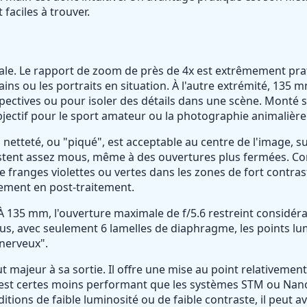
 faciles à trouver.
focale. Le rapport de zoom de près de 4x est extrêmement p
ins ou les portraits en situation. À l'autre extrémité, 135 m
ectives ou pour isoler des détails dans une scène. Monté su
jectif pour le sport amateur ou la photographie animalière
La netteté, ou "piqué", est acceptable au centre de l'image, 
restent assez mous, même à des ouvertures plus fermées. C
e franges violettes ou vertes dans les zones de fort contras
ilement en post-traitement.
n. À 135 mm, l'ouverture maximale de f/5.6 restreint considé
 plus, avec seulement 6 lamelles de diaphragme, les points
"nerveux".
 majeur à sa sortie. Il offre une mise au point relativemen
l est certes moins performant que les systèmes STM ou Nano 
ions de faible luminosité ou de faible contraste, il peut av