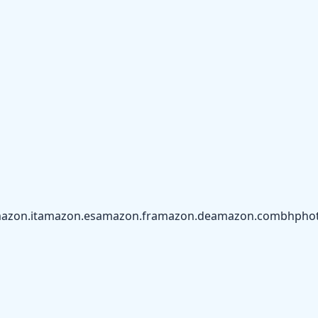
azon.it
amazon.es
amazon.fr
amazon.de
amazon.com
bhpho