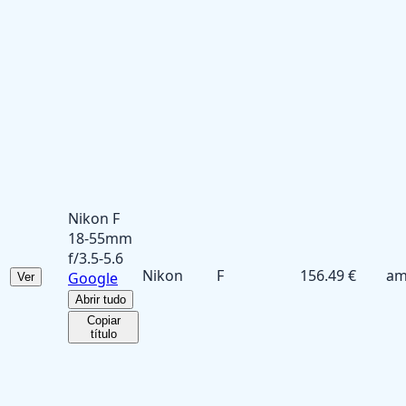
Nikon F
18-55mm
f/3.5-5.6
Nikon
F
156.49 €
am
Google
Ver
Abrir tudo
Copiar
título