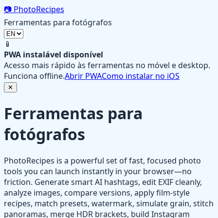
📷
PhotoRecipes
Ferramentas para fotógrafos
📱
PWA instalável disponível
Acesso mais rápido às ferramentas no móvel e desktop.
Funciona offline.
Abrir PWA
Como instalar no iOS
✕
Ferramentas para
fotógrafos
PhotoRecipes is a powerful set of fast, focused photo
tools you can launch instantly in your browser—no
friction. Generate smart AI hashtags, edit EXIF cleanly,
analyze images, compare versions, apply film‑style
recipes, match presets, watermark, simulate grain, stitch
panoramas, merge HDR brackets, build Instagram